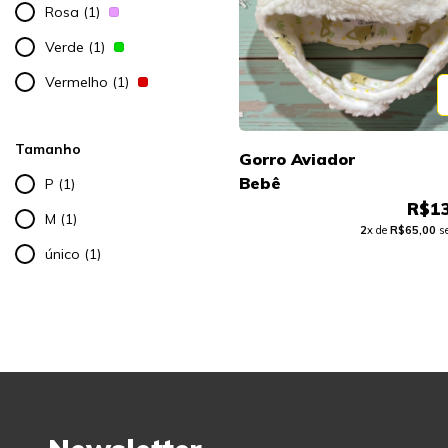
Rosa (1)
Verde (1)
Vermelho (1)
Tamanho
Gorro Aviador
Bebê
P (1)
R$13
M (1)
2
x de
R$65,00
se
único (1)