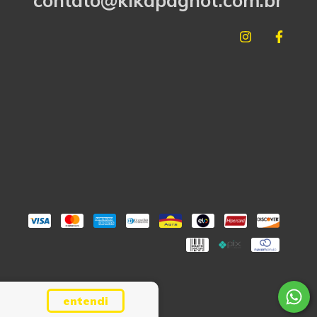
contato@kikapagnot.com.br
entendi