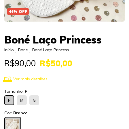
44
%
OFF
Boné Laço Princess
Início
.
Boné
.
Boné Laço Princess
R$90,00
R$50,00
Ver mais detalhes
Tamanho:
P
P
M
G
Cor:
Branco